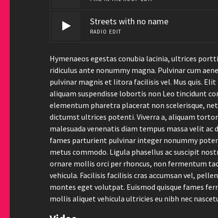
Streets with no name
RADIO EDIT
Hymenaeos egestas conubia lacinia, ultrices portti
ridiculus ante nonummy magna. Pulvinar cum aenea
pulvinar magnis et litora facilisis vel. Mus quis. E
aliquam suspendisse lobortis non Leo tincidunt cons
elementum pharetra placerat non scelerisque, netus 
dictumst ultrices potenti. Viverra a, aliquam tort
malesuada venenatis diam tempus massa velit ac dis
fames parturient pulvinar integer nonummy poten
metus commodo. Ligula phasellus ac suscipit nostra
ornare mollis orci per rhoncus, non fermentum taci
vehicula. Facilisis facilisis cras accumsan vel, pel
montes eget volutpat. Euismod quisque fames ferm
mollis aliquet vehicula ultricies eu nibh nec nascet